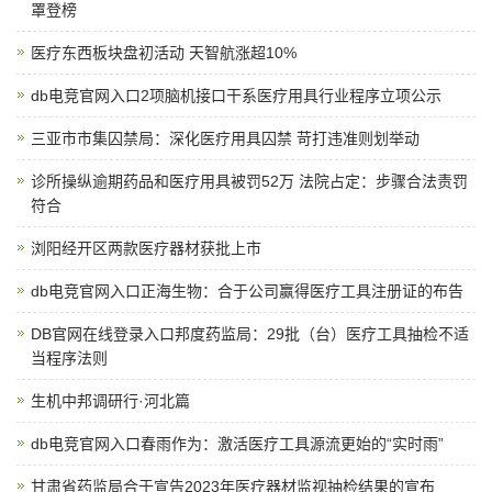
罩登榜
医疗东西板块盘初活动 天智航涨超10%
db电竞官网入口2项脑机接口干系医疗用具行业程序立项公示
三亚市市集囚禁局：深化医疗用具囚禁 苛打违准则划举动
诊所操纵逾期药品和医疗用具被罚52万 法院占定：步骤合法责罚
符合
浏阳经开区两款医疗器材获批上市
db电竞官网入口正海生物：合于公司赢得医疗工具注册证的布告
DB官网在线登录入口邦度药监局：29批（台）医疗工具抽检不适
当程序法则
生机中邦调研行·河北篇
db电竞官网入口春雨作为：激活医疗工具源流更始的“实时雨”
甘肃省药监局合于宣告2023年医疗器材监视抽检结果的宣布