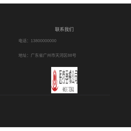
联系我们
电话：13800000000
地址：广东省广州市天河区88号