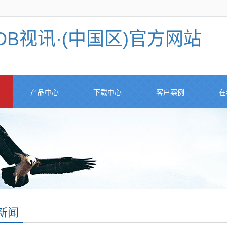
DB视讯·(中国区)官方网站
产品中心
下载中心
客户案例
在
新闻