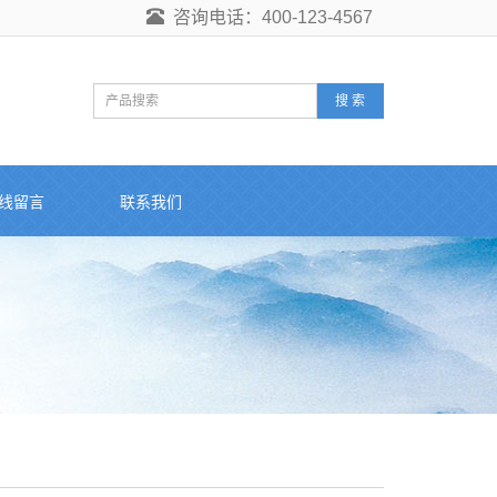
咨询电话：400-123-4567
搜 索
线留言
联系我们