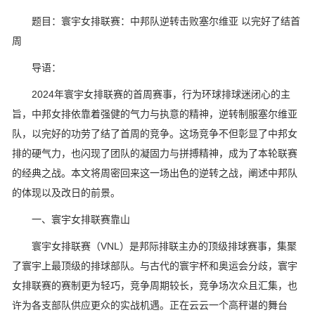
题目：寰宇女排联赛：中邦队逆转击败塞尔维亚 以完好了结首
周
导语：
2024年寰宇女排联赛的首周赛事，行为环球排球迷闭心的主
旨，中邦女排依靠着强健的气力与执意的精神，逆转制服塞尔维亚
队，以完好的功劳了结了首周的竞争。这场竞争不但彰显了中邦女
排的硬气力，也闪现了团队的凝固力与拼搏精神，成为了本轮联赛
的经典之战。本文将周密回来这一场出色的逆转之战，阐述中邦队
的体现以及改日的前景。
一、寰宇女排联赛靠山
寰宇女排联赛（VNL）是邦际排联主办的顶级排球赛事，集聚
了寰宇上最顶级的排球部队。与古代的寰宇杯和奥运会分歧，寰宇
女排联赛的赛制更为轻巧，竞争周期较长，竞争场次众且汇集，也
许为各支部队供应更众的实战机遇。正在云云一个高秤谌的舞台