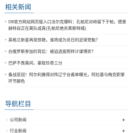
相关新闻
DB官方网站网页版入口法尔克爆料：孔帕尼对峙留下于帕，德里
赫特自正在离队成真(孔帕尼绝杀莱斯特城)
英格兰新星再现惊艳，谁将成为另日的足球党魁？
白俄罗斯参加的背后：被迫选拔照样计谋博弈？
巴萨不畏离间，豪取珍奇三分
备战亚冠！阿尔利雅得对阵辽宁台甫单曝光，阿拉基与梅克职掌
环节脚色
导航栏目
+
公司新闻
+
行业新闻