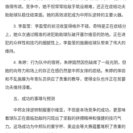
值得传颂。竞争中，她不但常常给敌手筑设艰难，还正在症结功夫
助助球队稳住结束面。她的高效进犯成为中邦队逆转的主要火器。
3. 李盈莹：李盈莹的状况收复得格外不错，奇特是正在症结分
上，她众次通过精准的进犯助助球队破开塞尔维亚的防地。正在进
犯的众样性和技巧的细腻性上，李盈莹的施展给球队带来了伟大的
维持。
4. 朱婷：行为队中的宿将，朱婷固然因伤缺席了一段光阴，但
她的向导力和场上的存正在感仍然是中邦女排的症结。朱婷的体验
和不乱施展为年青队员供应了贵重的教导，使得全队也许正在贫窭
功夫维持浸着。
五、成功的事理与预测
中邦女排逆转制服塞尔维亚，不但是本场竞争的成功，更意味
着球队正在面临劲敌时闪现出了坚毅的拼搏精神和强健的技巧气
力。这场成功为中邦队的寰宇杯、奥运会等大赛蕴蓄堆积了贵重的