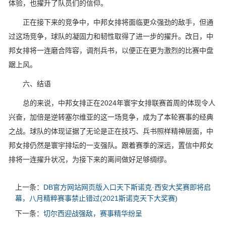
体验，也擢升了队员们的信仰。
正在接下来的竞争中，中邦女排将面临更众强劲的敌手，但通
过这场竞争，球队的凝固力和韧性取得了进一步的擢升。改日，中
邦女排将一连磨合阵容，调剂兵书，以便正在更为激烈的比赛中盘
踞上风。
六、结语
总的来说，中邦女排正在2024年寰宇女排联赛首周的体现令人
兴奋，加倍是逆转塞尔维亚的这一场竞争，成为了本轮赛事的经典
之战。球队的体现证据了无论是正在技巧、兵书照样精神层面，中
邦女排仍然是寰宇排坛的一支强队。跟着赛季的深远，置信中邦女
排将一连擢升状况，为接下来的离间做好足够绸缪。
上一条：
DB官方网站网页版入口天下斯诺克·西安大奖赛即将启
幕，八月精粹赛事禁止错过(2021斯诺克天下大奖赛)
下一条：
切尔西迎战强敌，赛事精华纷呈