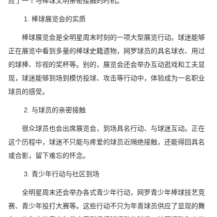
应了一个与棒球文明亲密接触的时机。
1. 棒球展览会的实质
棒球展览会是全明星周末时刻的一项大型展览行动。球迷能够
正在展览中看到多量的棒球史籍遗物，网罗球员的具名球衣、用过
的球棒、珍视的奖杯等。别的，展览会还会举办互动逛戏和工夫显
现，球迷能够到场到模仿投球、攻击等行动中，体验成为一名职业
球员的感受。
2. 与球员的亲密接触
很众球员也会出席展览会，到场具名行动、与球迷互动。正在
这个历程中，球迷不只能与疼爱的球员近隔绝接触，还能得回具名
或合影，留下难忘的怀念。
3. 青少年行动与社区到场
全明星周末还会举办各式青少年行动，网罗青少年棒球技艺竞
赛、青少年投打大赛等。这些行动不只为年青球员供应了显现的舞