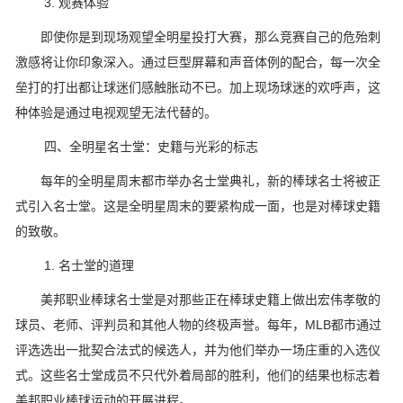
3. 观赛体验
即使你是到现场观望全明星投打大赛，那么竞赛自己的危殆刺
激感将让你印象深入。通过巨型屏幕和声音体例的配合，每一次全
垒打的打出都让球迷们感触胀动不已。加上现场球迷的欢呼声，这
种体验是通过电视观望无法代替的。
四、全明星名士堂：史籍与光彩的标志
每年的全明星周末都市举办名士堂典礼，新的棒球名士将被正
式引入名士堂。这是全明星周末的要紧构成一面，也是对棒球史籍
的致敬。
1. 名士堂的道理
美邦职业棒球名士堂是对那些正在棒球史籍上做出宏伟孝敬的
球员、老师、评判员和其他人物的终极声誉。每年，MLB都市通过
评选选出一批契合法式的候选人，并为他们举办一场庄重的入选仪
式。这些名士堂成员不只代外着局部的胜利，他们的结果也标志着
美邦职业棒球运动的开展进程。