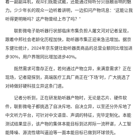
着一副副耳机，观众们既能试戴，还能通过倾听分贝感触音响的魅
力。少少年长的观众一边听着讲明，一边扣问产物讯息：“这能让我
听得更明晰吗？这产物曾经上市了吗？”
联影微电子助听器行状部临床市集负担人屠文河对记者呈现，
跟着中邦社会老龄化历程加快，助听器市集正迎来急迅增加。据京
东健壮统计，2024年京东健壮助听器类商品的总营业额同比增加进
步30%，用户界限同比增加进步40%。
既然需求可靠存正在，若何通过产物立异，来满意需求？正在
现场，记者窥探到，高端医疗工具厂商正在“下场”时，广大挑选了
对峙做好硬科技立异这条门道。
记者分析到，正在研发助听器产物时，无论是芯片、硬件软
件，联影微电子都挑选了自决斥地、自决立异，以至还分外斥地了
中文听力平台，可针对中文语音、声调的特征，完毕定制化。本能
测试结果显示，该产物的集体本能目标到达邦际一流秤谌，人工智
能降噪、源流性啸叫逼迫等一面本能目标已做到环球领先。