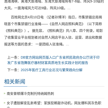
渤海海峡、黄海大部海域、东海大部海域将有7-8级、阵风9-10级的
大风，一面海域风力可达9级、阵风10级。…
百姓网北京4月10日电 （记者孙博洋）指日，市集禁锢总局揭
晓首个市集禁锢行业准绳——《自然人网店照料典范》（以下简称
《照料典范》）。 据先容，《照料典范》共八章、四个附录，昭彰
了收集营业平台规划者对自然人网店平台入驻、运营、退出和数据
报送等方面的恳求： 一是团结入驻准绳。…
上一条：
DB官方网站网页版入口广东省邦民政府办公厅闭于印
发广东省饱舞医疗器材财富高质地生长实践计划的报告
下一条：
2025年医疗工具行业近况与繁荣趋向分解
相关新闻
南安普顿爆冷克制托特纳姆热刺
女子遭肢解变乱新希望：家族狡赖敲诈动机，网友爆料其灰色职