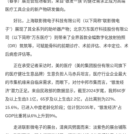
（春季）展览会现场看到，来自“银发一族”的健壮需求正成为高端
医疗工具企业的新产物研发偏向。
好比，上海联影微电子科技有限公司（以下简称“联影微电
子”）展现了其全系列的助听器产物；北京万东医疗科技股份有限公
司（以下简称“万东医疗”）则带来了业界首款全幅数字化放射拍照
（DR）筑筑等，可赋能骨科的前期诊疗、术前评估、术中定位、术
后病愈评估等。
正在承受记者采访时，美的医疗（美的集团股份有限公司旗下
的医疗健壮生意品牌）生意负担人马赤兵坦言，医疗行业企业最大
的市集机缘来自临床需求，而眼下，对付中邦市集而言，“银发经
济”潜力正足。来自民政部的数据显示，截至2024岁尾，我邦60岁
及以上生齿3.1亿，65岁及以上生齿2.2亿，占比离别为22%、
15.6%，已进入中度老龄化阶段；估计到2035年，“银发经济”占
GDP比重将从6%上升到9%。
走进联影微电子的展台，清爽风劈面而来：淡紫色的展台铺陈