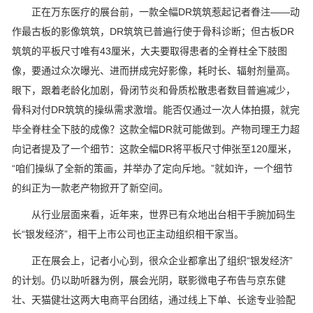
正在万东医疗的展台前，一款全幅DR筑筑惹起记者眷注——动
作最古板的影像筑筑，DR筑筑已普遍行使于骨科诊断；但古板DR
筑筑的平板尺寸唯有43厘米，大夫要取得患者的全脊柱全下肢图
像，要通过众次曝光、进而拼成完好影像，耗时长、辐射剂量高。
眼下，跟着老龄化加剧，骨闭节炎和骨质松散患者数目普遍减少，
骨科对付DR筑筑的操纵需求激增。能否仅通过一次人体拍摄，就完
毕全脊柱全下肢的成像？这款全幅DR就可能做到。产物司理王力超
向记者提及了一个细节：这款全幅DR将平板尺寸伸张至120厘米，
“咱们操纵了全新的策画，并举办了定向斥地。”就如许，一个细节
的纠正为一款老产物掀开了新空间。
从行业层面来看，近年来，世界已有众地出台相干手腕加码生
长“银发经济”，相干上市公司也正主动组织相干家当。
正在展会上，记者小心到，很众企业都拿出了组织“银发经济”
的计划。仍以助听器为例，展会光阴，联影微电子布告与京东健
壮、天猫健壮这两大电商平台团结，通过线上下单、长途专业验配