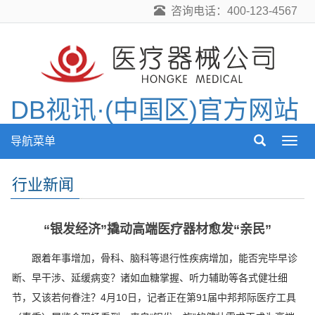
咨询电话：400-123-4567
DB视讯·(中国区)官方网站
导航菜单
导
航
菜
行业新闻
单
“银发经济”撬动高端医疗器材愈发“亲民”
跟着年事增加，骨科、脑科等退行性疾病增加，能否完毕早诊
断、早干涉、延缓病变？诸如血糖掌握、听力辅助等各式健壮细
节，又该若何眷注？4月10日，记者正在第91届中邦邦际医疗工具