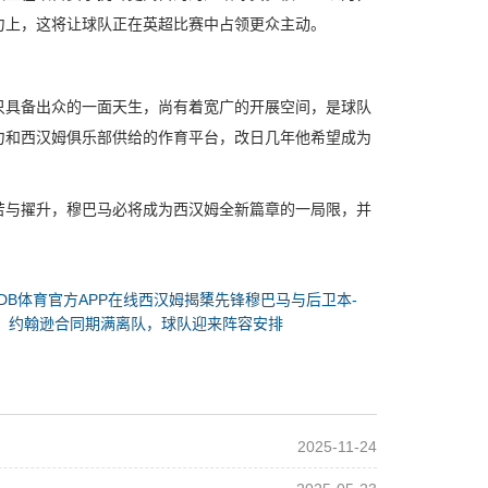
力上，这将让球队正在英超比赛中占领更众主动。
具备出众的一面天生，尚有着宽广的开展空间，是球队
力和西汉姆俱乐部供给的作育平台，改日几年他希望成为
与擢升，穆巴马必将成为西汉姆全新篇章的一局限，并
DB体育官方APP在线西汉姆揭橥先锋穆巴马与后卫本-
约翰逊合同期满离队，球队迎来阵容安排
2025-11-24