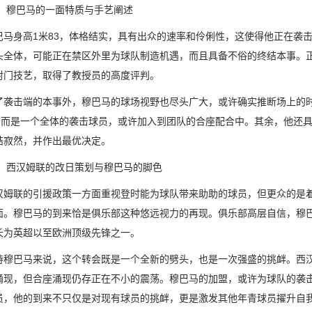
巴马的一面特质与手艺阐述
身高1米83，体格结实，具有出众的速率和伶俐性，这使得他正在袭击
头全体，可能正在禁区外里为球队制造机遇，而且具备不俗的终结本事。
射门技艺，取得了教授员的高度评判。
击端的本事外，穆巴马的球场视野也尽头广大，或许确实推断场上的时
”，而是一个全体的袭击球员，或许加入到团队的合座配合中。其余，他还
结寂然，并作出最优决定。
汉姆联的改日策划与穆巴马的脚色
联的引援政策一方面重视登时能为球队带来助助的球员，但更众的是着
面。穆巴马的到来恰是俱乐部这种悠远视力的再现。俱乐部高层自信，穆
长为英超以至欧洲顶级先锋之一。
巴马来说，这个转会既是一个全新的劈头，也是一次强盛的挑衅。西汉
涌现，但合座涌现仍存正在不小的震荡。穆巴马的加盟，或许为球队的袭
员，他的到来不只仅是对现有球员的挑衅，更是激发其他年青球员擢升自