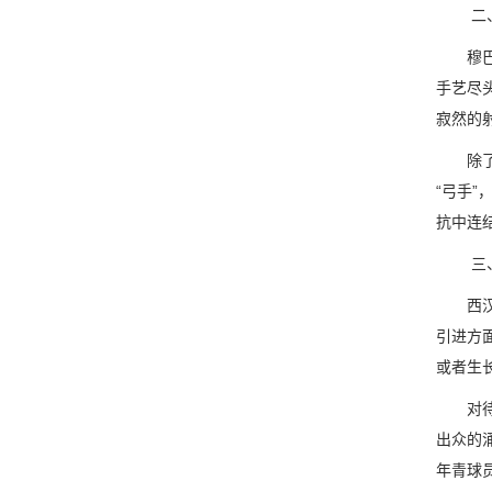
二、穆
穆巴马
手艺尽
寂然的
除了袭
“弓手
抗中连
三、西
西汉姆
引进方
或者生
对待穆
出众的
年青球