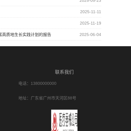
2025-05-23
2025-11-11
2025-11-19
富高质地生长实践计划的报告
2025-06-04
联系我们
电话：13800000000
地址：广东省广州市天河区88号