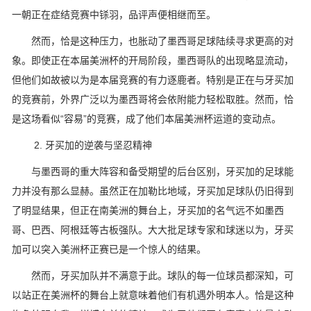
一朝正在症结竞赛中铩羽，品评声便相继而至。
然而，恰是这种压力，也胀动了墨西哥足球陆续寻求更高的对
象。即使正在本届美洲杯的开局阶段，墨西哥队的出现略显流动，
但他们如故被以为是本届竞赛的有力逐鹿者。特别是正在与牙买加
的竞赛前，外界广泛以为墨西哥将会依附能力轻松取胜。然而，恰
是这场看似“容易”的竞赛，成了他们本届美洲杯运道的变动点。
2. 牙买加的逆袭与坚忍精神
与墨西哥的重大阵容和备受期望的后台区别，牙买加的足球能
力并没有那么显赫。虽然正在加勒比地域，牙买加足球队仍旧得到
了明显结果，但正在南美洲的舞台上，牙买加的名气远不如墨西
哥、巴西、阿根廷等古板强队。大大批足球专家和球迷以为，牙买
加可以突入美洲杯正赛已是一个惊人的结果。
然而，牙买加队并不满意于此。球队的每一位球员都深知，可
以站正在美洲杯的舞台上就意味着他们有机遇外明本人。恰是这种