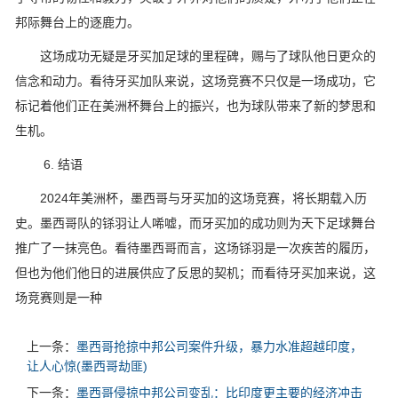
邦际舞台上的逐鹿力。
这场成功无疑是牙买加足球的里程碑，赐与了球队他日更众的
信念和动力。看待牙买加队来说，这场竞赛不只仅是一场成功，它
标记着他们正在美洲杯舞台上的振兴，也为球队带来了新的梦思和
生机。
6. 结语
2024年美洲杯，墨西哥与牙买加的这场竞赛，将长期载入历
史。墨西哥队的铩羽让人唏嘘，而牙买加的成功则为天下足球舞台
推广了一抹亮色。看待墨西哥而言，这场铩羽是一次疾苦的履历，
但也为他们他日的进展供应了反思的契机；而看待牙买加来说，这
场竞赛则是一种
上一条：
墨西哥抢掠中邦公司案件升级，暴力水准超越印度，
让人心惊(墨西哥劫匪)
下一条：
墨西哥侵掠中邦公司变乱：比印度更主要的经济冲击