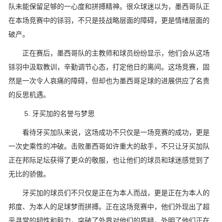
队未能保留足够的一心度和拼搏精神。很众球迷以为，墨西哥队正
在本场竞赛中的铩羽，不只是技战略层面的障碍，更是情绪层面的
破产。
正在赛后，墨西哥队的主教师和球员纷纷显示，他们会从这场
铩羽中汲取教训，辛勤调节心态，打定他日的离间。这场竞赛，固
然是一次令人哀痛的障碍，但却也为墨西哥足球的进展供应了名贵
的反思机遇。
5. 牙买加的名誉与梦思
看待牙买加队来说，这场成功不只仅是一场竞赛的成功，更是
一次史乘性的冲破。击败墨西哥如许重大的敌手，不只让牙买加队
正在邦际足坛获得了更众的敬服，也让他们的球员和球迷感觉到了
无比的骄傲。
牙买加的球员们不只仅是正在为本人而战，更是正在为本人的
邦度、为本人的足球梦而拼搏。正在这场竞赛中，他们外现出了超
乎寻常的韧性和毅力，突破了外界对他们的质疑，外明了他们正在