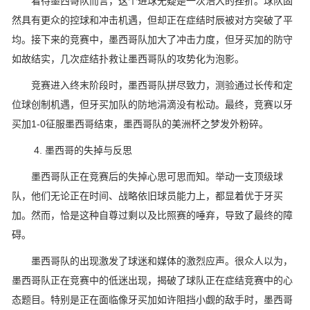
看待墨西哥队而言，这个进球无疑是一次浩大的挫折。球队固
然具有更众的控球和冲击机遇，但却正在症结时辰被对方突破了平
均。接下来的竞赛中，墨西哥队加大了冲击力度，但牙买加的防守
如故结实，几次症结扑救让墨西哥队的攻势化为泡影。
竞赛进入终末阶段时，墨西哥队拼尽致力，测验通过长传和定
位球创制机遇，但牙买加队的防地涓滴没有松动。最终，竞赛以牙
买加1-0征服墨西哥结束，墨西哥队的美洲杯之梦发外粉碎。
4. 墨西哥的失掉与反思
墨西哥队正在竞赛后的失掉心思可思而知。举动一支顶级球
队，他们无论正在时间、战略依旧球员能力上，都显着优于牙买
加。然而，恰是这种自尊过剩以及比照赛的唾弃，导致了最终的障
碍。
墨西哥队的出现激发了球迷和媒体的激烈应声。很众人以为，
墨西哥队正在竞赛中的低迷出现，揭破了球队正在症结竞赛中的心
态题目。特别是正在面临像牙买加如许阻挡小觑的敌手时，墨西哥