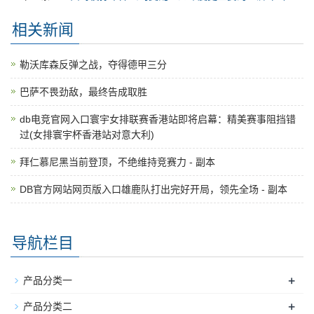
相关新闻
勒沃库森反弹之战，夺得德甲三分
巴萨不畏劲敌，最终告成取胜
db电竞官网入口寰宇女排联赛香港站即将启幕：精美赛事阻挡错
过(女排寰宇杯香港站对意大利)
拜仁慕尼黑当前登顶，不绝维持竞赛力 - 副本
DB官方网站网页版入口雄鹿队打出完好开局，领先全场 - 副本
导航栏目
+
产品分类一
+
产品分类二